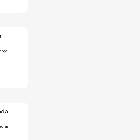
a
rança
nda
regras