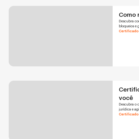
Como r
Descubra com
bloqueios e 
Certificado
Certifi
você
Descubra o q
jurídica e ag
Certificado