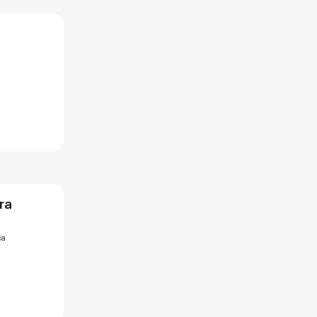
o
ra
ça