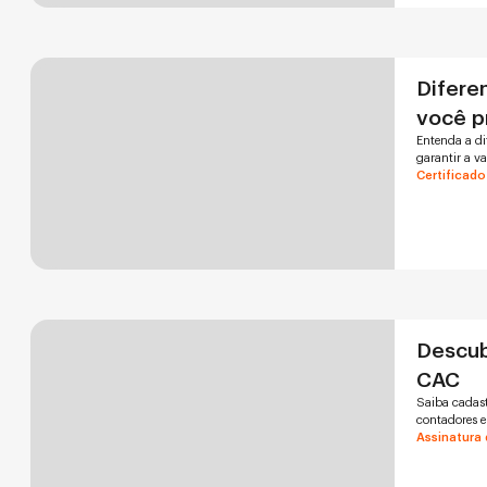
Diferen
você p
Entenda a di
garantir a v
Certificado
Descub
CAC
Saiba cadast
contadores e
Assinatura 