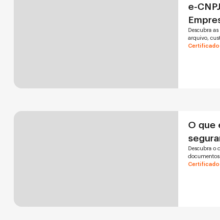
e-CNPJ
Empres
Descubra as
arquivo, cus
Certificado
O que é
segura
Descubra o q
documentos e
Certificado