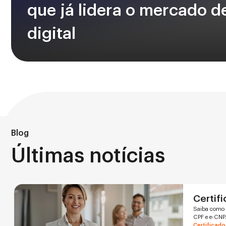
que já lidera o mercado d
digital
Blog
Últimas notícias
Certifi
Saiba como o
CPF e e-CNPJ
Certificado