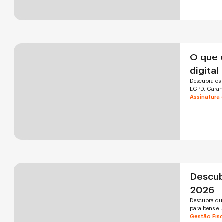
O que 
digital
Descubra os 
LGPD. Garan
Assinatura 
Descub
2026
Descubra que
para bens e u
Gestão Fisc