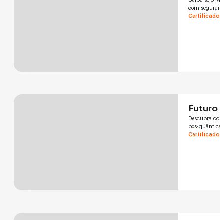
Saiba se o M
com seguranç
Certificado
Futuro 
Descubra com
pós-quântica
Certificado