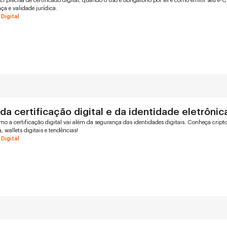
EI precisa de certificado digital, quando o uso é obrigatório por lei e como emitir seu e-
a e validade jurídica.
 Digital
da certificação digital e da identidade eletrônic
o a certificação digital vai além da segurança das identidades digitais. Conheça cript
, wallets digitais e tendências!
 Digital