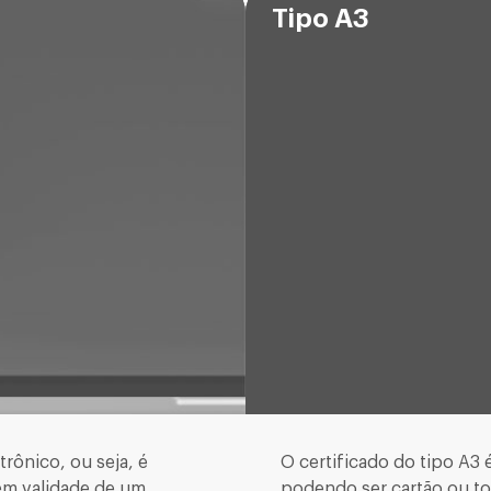
Tipo A3
trônico, ou seja, é
O certificado do tipo A3
em validade de um
podendo ser cartão ou tok