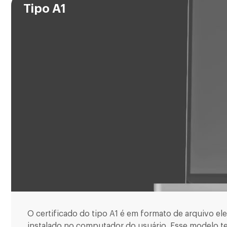
Tipo A1
O certificado do tipo A1 é em formato de arquivo ele
instalado no computador do usuário. Esse modelo t