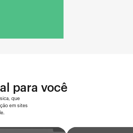
al para você
ísica, que
ação em sites
e.