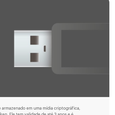
 é armazenado em uma mídia criptográfica,
en. Ele tem validade de até 3 anos e é