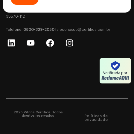
Certifica - Autoridade Certificadora CNPJ: 18.530.917/0001-63
Rua Silviano Brandão, 177 - Letra B - Centro, Formiga - MG - CEP:
35570-112
0800-329-2050
‎Telefone:
‎
faleconosco@certifica.com.br
Verificada por
2025 Vitrine Certifica. Todos
direitos reservados
Políticas de
privacidade