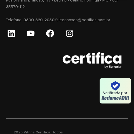
Rua Silviano Brandão, 177 - Letra B - Centro, Formiga - MG - CEP:
35570-112
0800-329-2050
‎Telefone:
‎
faleconosco@certifica.com.br
Verificada por
2025 Vitrine Certifica. Todos