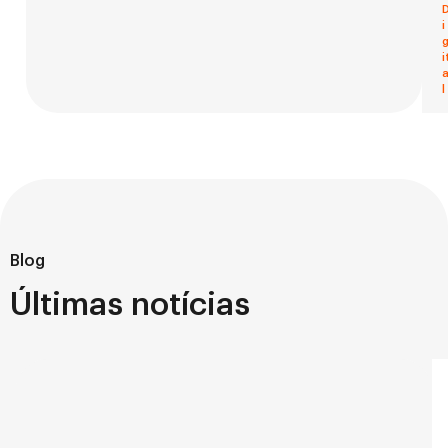
i
i
l
Blog
Últimas notícias