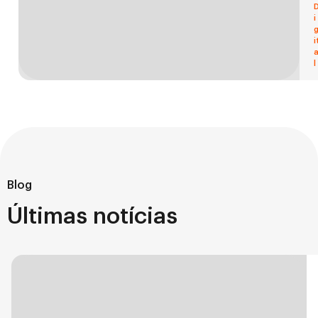
i
i
l
Blog
Últimas notícias