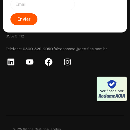
Enviar
Certifica - Autoridade Certificadora CNPJ: 18.530.917/0001-63
Rua Silviano Brandão, 177 - Letra B - Centro, Formiga - MG - CEP:
35570-112
0800-329-2050
‎Telefone:
‎
faleconosco@certifica.com.br
Verificada por
2025 Vitrine Certifica. Todos