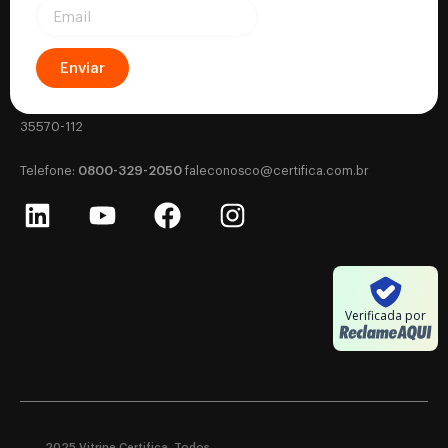
Enviar
Certifica - Autoridade Certificadora CNPJ: 18.530.917/0001-63
Rua Silviano Brandão, 177 - Letra B - Centro, Formiga - MG - CEP:
35570-112
0800-329-2050
‎Telefone:
‎
faleconosco@certifica.com.br
Verificada por
2025 Vitrine Certifica. Todos