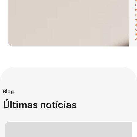
I
v
Blog
Últimas notícias