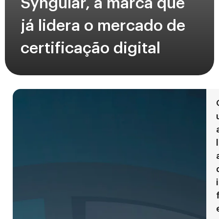
Syngular, a marca que
já lidera o mercado de
certificação digital
l
i