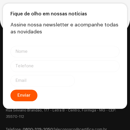
Fique de olho em nossas notícias
Assine nossa newsletter e acompanhe todas
as novidades
Enviar
Certifica - Autoridade Certificadora CNPJ: 18.530.917/0001-63
Rua Silviano Brandão, 177 - Letra B - Centro, Formiga - MG - CEP:
35570-112
0800-329-2050
‎Telefone:
‎
faleconosco@certifica.com.br