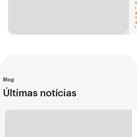
i
i
l
Blog
Últimas notícias