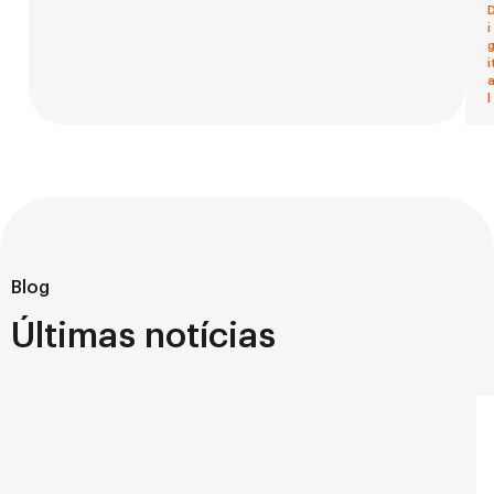
i
i
l
Blog
Últimas notícias