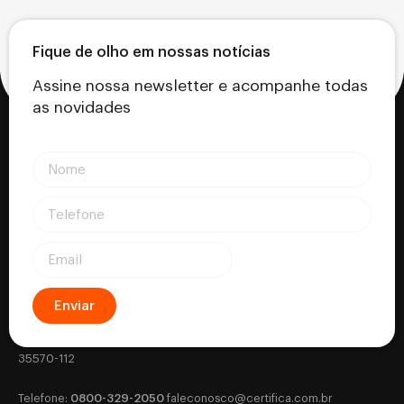
Fique de olho em nossas notícias
Assine nossa newsletter e acompanhe todas
as novidades
Enviar
Certifica - Autoridade Certificadora CNPJ: 18.530.917/0001-63
Rua Silviano Brandão, 177 - Letra B - Centro, Formiga - MG - CEP:
35570-112
0800-329-2050
‎Telefone:
‎
faleconosco@certifica.com.br