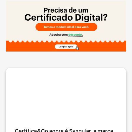
Certifica&Co agora é Syngular, a marca