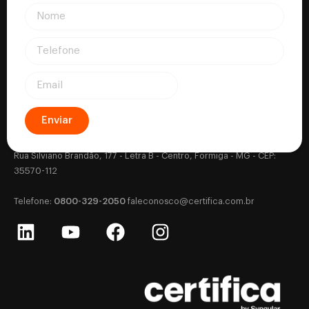
Enviar
Certifica - Autoridade Certificadora CNPJ: 18.530.917/0001-63
Rua Silviano Brandão, 177 - Letra B - Centro, Formiga - MG - CEP:
35570-112
0800-329-2050
‎Telefone:
‎
faleconosco@certifica.com.br