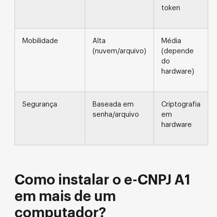
token
Mobilidade
Alta
Média
(nuvem/arquivo)
(depende
do
hardware)
Segurança
Baseada em
Criptografia
senha/arquivo
em
hardware
Como instalar o e-CNPJ A1
em mais de um
computador?