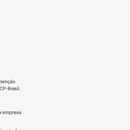
btenção
P-Brasil.
da empresa