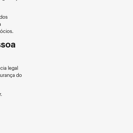
 dos
a
ócios.
ssoa
ia legal
gurança do
.