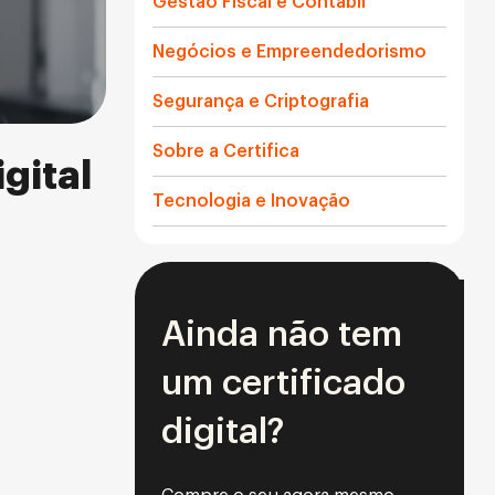
Gestão Fiscal e Contábil
Negócios e Empreendedorismo
Segurança e Criptografia
Sobre a Certifica
gital
Tecnologia e Inovação
Ainda não tem
um certificado
digital?