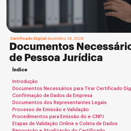
Certificado Digital
dezembro 24, 2024
Documentos Necessários 
de Pessoa Jurídica
Índice
Introdução
Documentos Necessários para Tirar Certificado Digi
Confirmação de Dados da Empresa
Documentos dos Representantes Legais
Processo de Emissão e Validação
Procedimentos para Emissão do e-CNPJ
Etapas de Validação Online e Coleta de Dados
Renovação e Atualização do Certificado