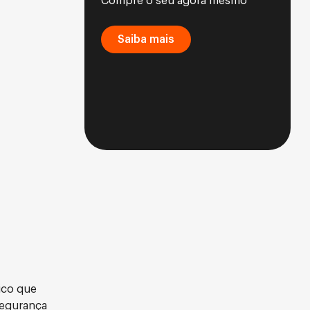
Compre o seu agora mesmo
Saiba mais
ico que
segurança