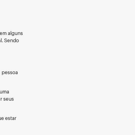
, em alguns
al. Sendo
e pessoa
 uma
r seus
ue estar