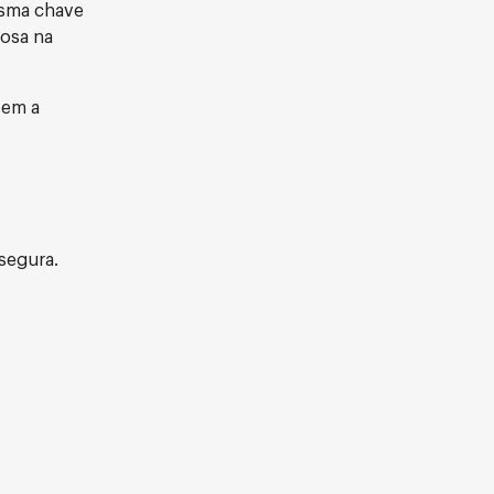
esma chave
rosa na
sem a
segura.