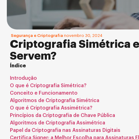
Segurança e Criptografia
novembro 30, 2024
Criptografia Simétrica 
Servem?
Índice
Introdução
O que é Criptografia Simétrica?
Conceito e Funcionamento
Algoritmos de Criptografia Simétrica
O que é Criptografia Assimétrica?
Princípios da Criptografia de Chave Pública
Algoritmos de Criptografia Assimétrica
Papel da Criptografia nas Assinaturas Digitais
Certifica Signer: a Melhor Escolha para Assinaturas El