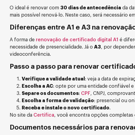
O ideal é renovar com
30 dias de antecedência
da dat
mais possível renová-lo. Neste caso, será necessário e
Diferenças entre A1 e A3 na renovaçã
A forma de
renovação de certificado digital A1
é dife
necessidade de presencialidade. Já o
A3
, por depender 
videoconferência.
Passo a passo para renovar certificado
Verifique a validade atual
: veja a data de expira
Escolha a AC
: opte por uma entidade confiável e 
Separe os documentos
:
CPF
, CNPJ, comprovant
Escolha a forma de validação
: presencial ou on
Receba e instale o novo certificado
.
No site da
Certifica
, você encontra opções completas 
Documentos necessários para renova