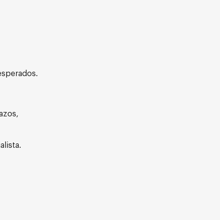
esperados.
azos,
lista.