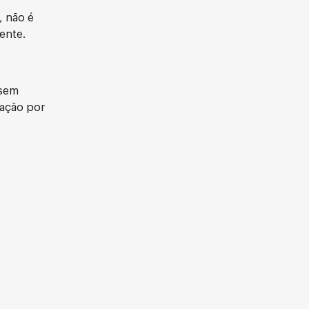
, não é
ente.
 sem
dação por