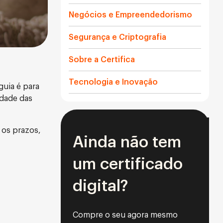
Negócios e Empreendedorismo
Segurança e Criptografia
Sobre a Certifica
Tecnologia e Inovação
guia é para
idade das
s os prazos,
Ainda não tem
um certificado
digital?
Compre o seu agora mesmo