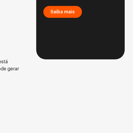
Saiba mais
está
ode gerar