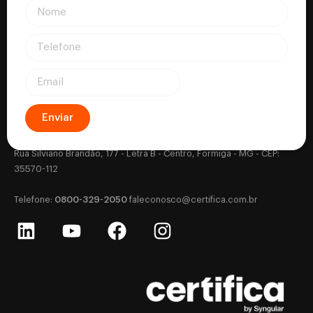
Enviar
Certifica - Autoridade Certificadora CNPJ: 18.530.917/0001-63
Rua Silviano Brandão, 177 - Letra B - Centro, Formiga - MG - CEP:
35570-112
0800-329-2050
‎Telefone:
‎
faleconosco@certifica.com.br