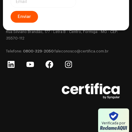
Enviar
Certifica - Autoridade Certificadora CNPJ: 18.530.917/0001-63
Rua Silviano Brandão, 177 - Letra B - Centro, Formiga - MG - CEP:
35570-112
0800-329-2050
‎Telefone:
‎
faleconosco@certifica.com.br
Verificada por