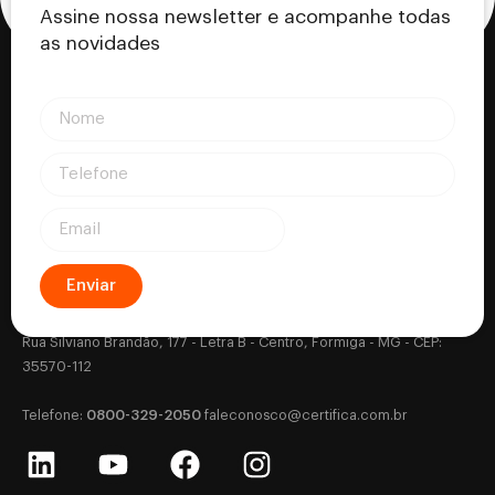
Assine nossa newsletter e acompanhe todas
as novidades
Enviar
Certifica - Autoridade Certificadora CNPJ: 18.530.917/0001-63
Rua Silviano Brandão, 177 - Letra B - Centro, Formiga - MG - CEP:
35570-112
0800-329-2050
‎Telefone:
‎
faleconosco@certifica.com.br