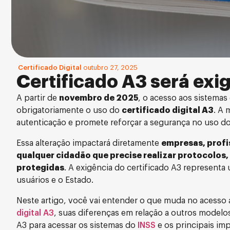
Certificado Digital
outubro 27, 2025
Certificado A3 será exi
A partir de
novembro de 2025
, o acesso aos sistemas
obrigatoriamente o uso do
certificado digital A3
. A 
autenticação e promete reforçar a segurança no uso dos 
Essa alteração impactará diretamente
empresas, profi
qualquer cidadão que precise realizar protocolos
protegidas
. A exigência do certificado A3 representa
usuários e o Estado.
Neste artigo, você vai entender o que muda no acesso 
digital A3
, suas diferenças em relação a outros model
A3 para acessar os sistemas do
INSS
e os principais imp