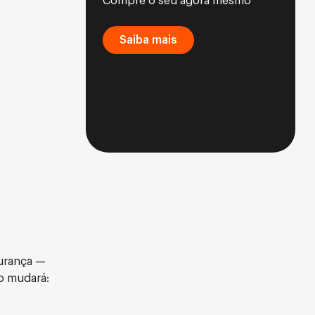
Compre o seu agora mesmo
Saiba mais
gurança —
io mudará: