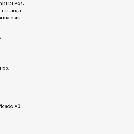
istrativos,
A mudança
orma mais
a.
rios,
ficado A3