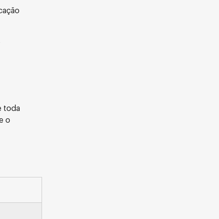
icação
e
e toda
e o