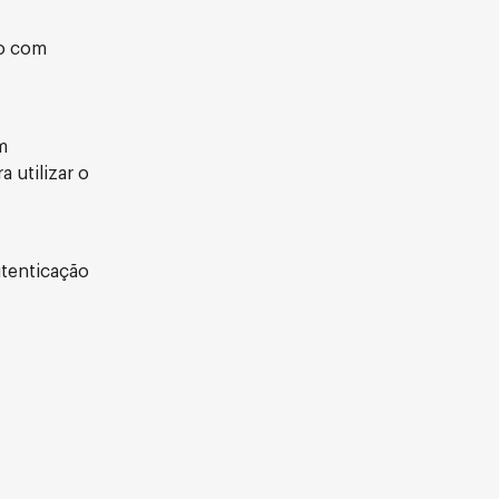
lo com
m
 utilizar o
utenticação