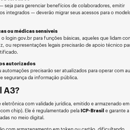
seja para gerenciar benefícios de colaboradores, emitir
ãos integrados — deverão migrar seus acessos para o mode
as ou médicas sensíveis
o login gov.br para funções básicas, aqueles que lidam co
, ou representações legais precisarão de apoio técnico para
tificado.
ros autorizados
 automações precisarão ser atualizados para operar com a
de segurança da informação pública.
l A3?
 eletrônica com validade jurídica, emitido e armazenado em
 com chip). Ele é regulamentado pela
ICP-Brasil
e garante a
adas no meio digital.
ão com armazenamento em token ou cartão, dificultando