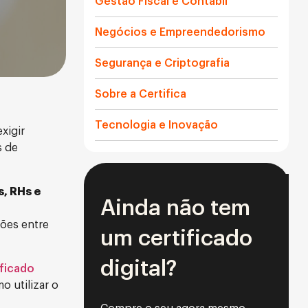
Gestão Fiscal e Contábil
Negócios e Empreendedorismo
Segurança e Criptografia
Sobre a Certifica
Tecnologia e Inovação
xigir
s de
, RHs e
Ainda não tem
ções entre
um certificado
digital?
ficado
 utilizar o