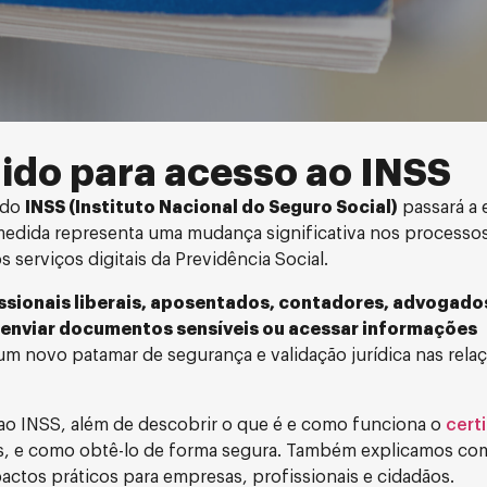
gido para acesso ao INSS
 do
INSS (Instituto Nacional do Seguro Social)
passará a e
medida representa uma mudança significativa nos processo
serviços digitais da Previdência Social.
ssionais liberais, aposentados, contadores, advogados
, enviar documentos sensíveis ou acessar informações
 um novo patamar de segurança e validação jurídica nas rela
ao INSS, além de descobrir o que é e como funciona o
certi
os, e como obtê-lo de forma segura. Também explicamos como
actos práticos para empresas, profissionais e cidadãos.